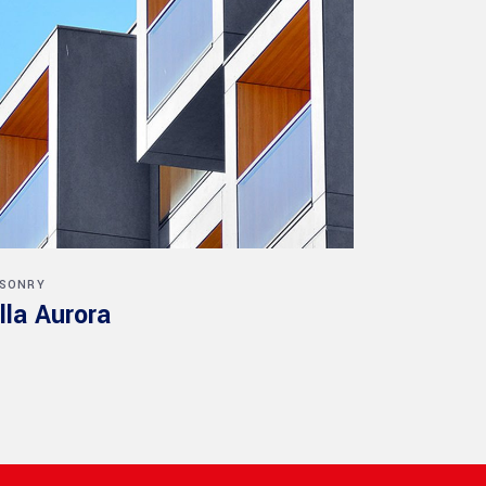
SONRY
lla Aurora