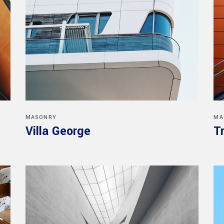
MASONRY
MA
Villa George
T