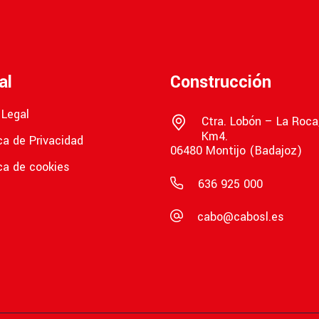
al
Construcción
 Legal
Ctra. Lobón – La Roca
Km4.
ica de Privacidad
06480 Montijo (Badajoz)
ica de cookies
636 925 000
cabo@cabosl.es