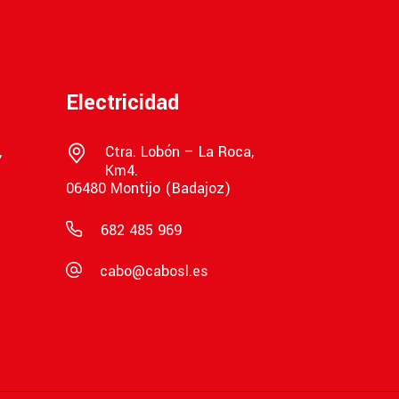
Electricidad
,
Ctra. Lobón – La Roca,
Km4.
06480 Montijo (Badajoz)
682 485 969
cabo@cabosl.es